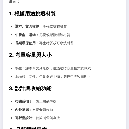
細節：
1. 根據用途挑選材質
課本、文具收納
：厚棉或帆布材質
午餐盒、購物
：尼龍或聚酯纖維材質
長期環保使用
：再生材質或可水洗材質
2. 考量容量與大小
學生：課本與文具較多，建議選擇容量較大的款式
上班族：文件、午餐盒與小物，選擇中等容量即可
3. 設計與收納功能
拉鍊或扣子
：防止物品掉落
內外隔層
：方便分類收納
可折疊設計
：便於攜帶與存放