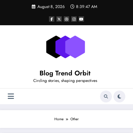
Skip
August 8, 2026
8:39:47 AM
to
content
Blog Trend Orbit
Circling stories, shaping perspectives
Home
Other