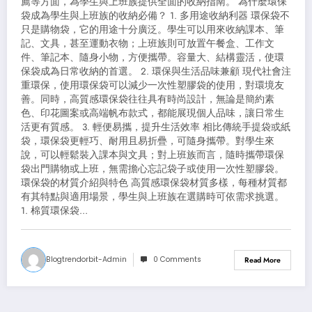
薦等方面，為學生與上班族提供全面的收納指南。 為什麼環保
袋成為學生與上班族的收納必備？ 1. 多用途收納利器 環保袋不
只是購物袋，它的用途十分廣泛。學生可以用來收納課本、筆
記、文具，甚至運動衣物；上班族則可放置午餐盒、工作文
件、筆記本、隨身小物，方便攜帶。容量大、結構靈活，使環
保袋成為日常收納的首選。 2. 環保與生活品味兼顧 現代社會注
重環保，使用環保袋可以減少一次性塑膠袋的使用，對環境友
善。同時，高質感環保袋往往具有時尚設計，無論是簡約素
色、印花圖案或高端帆布款式，都能展現個人品味，讓日常生
活更有質感。 3. 輕便易攜，提升生活效率 相比傳統手提袋或紙
袋，環保袋更輕巧、耐用且易折疊，可隨身攜帶。對學生來
說，可以輕鬆裝入課本與文具；對上班族而言，隨時攜帶環保
袋出門購物或上班，無需擔心忘記袋子或使用一次性塑膠袋。
環保袋的材質介紹與特色 高質感環保袋材質多樣，每種材質都
有其特點與適用場景，學生與上班族在選購時可依需求挑選。
1. 棉質環保袋…
Blogtrendorbit-Admin
0 Comments
Read More