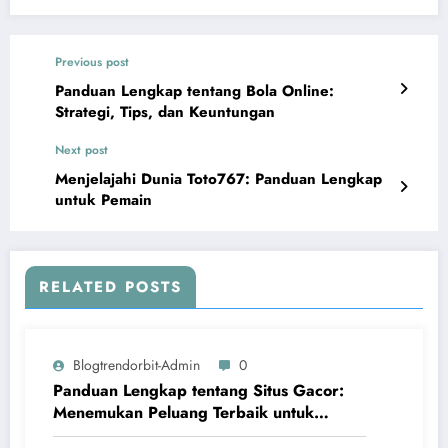
Previous post
Panduan Lengkap tentang Bola Online:
Strategi, Tips, dan Keuntungan
Next post
Menjelajahi Dunia Toto767: Panduan Lengkap
untuk Pemain
RELATED POSTS
Blogtrendorbit-Admin
0
Panduan Lengkap tentang Situs Gacor:
Menemukan Peluang Terbaik untuk
Menang