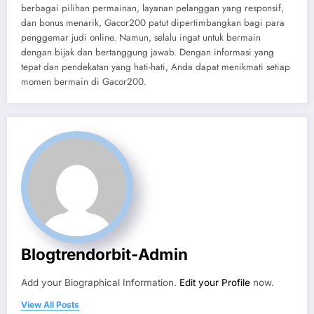
berbagai pilihan permainan, layanan pelanggan yang responsif,
dan bonus menarik, Gacor200 patut dipertimbangkan bagi para
penggemar judi online. Namun, selalu ingat untuk bermain
dengan bijak dan bertanggung jawab. Dengan informasi yang
tepat dan pendekatan yang hati-hati, Anda dapat menikmati setiap
momen bermain di Gacor200.
Blogtrendorbit-Admin
Add your Biographical Information.
Edit your Profile
now.
View All Posts