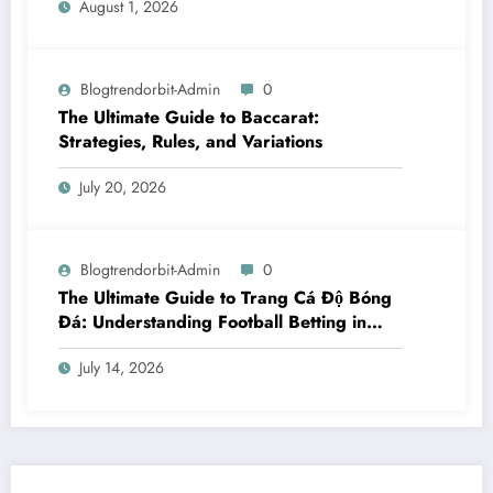
August 1, 2026
Blogtrendorbit-Admin
0
The Ultimate Guide to Baccarat:
Strategies, Rules, and Variations
July 20, 2026
Blogtrendorbit-Admin
0
The Ultimate Guide to Trang Cá Độ Bóng
Đá: Understanding Football Betting in
Vietnam
July 14, 2026