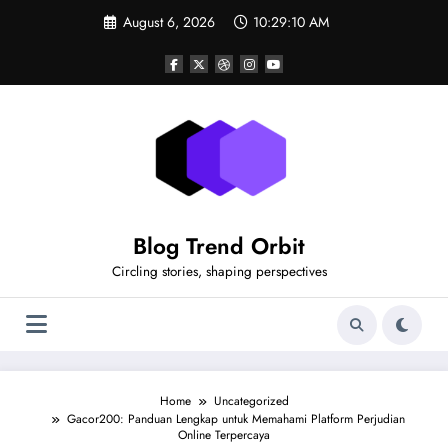
Skip
August 6, 2026
10:29:11 AM
to
content
Blog Trend Orbit
Circling stories, shaping perspectives
Home
Uncategorized
Gacor200: Panduan Lengkap untuk Memahami Platform Perjudian
Online Terpercaya