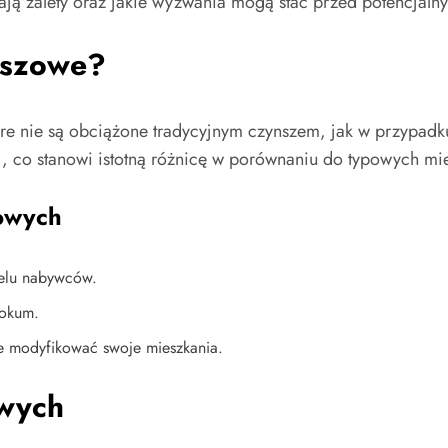
ają zalety oraz jakie wyzwania mogą stać przed potencjal
nszowe?
re nie są obciążone tradycyjnym czynszem, jak w przypadku
, co stanowi istotną różnicę w porównaniu do typowych mi
owych
ielu nabywców.
lokum.
e modyfikować swoje mieszkania.
owych