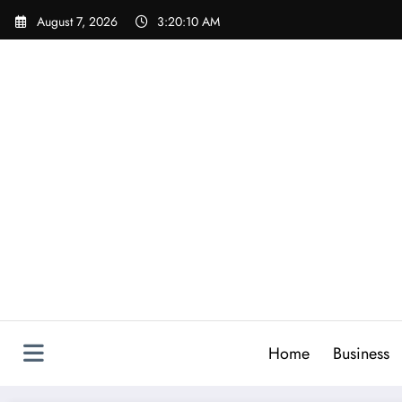
Skip
August 7, 2026
3:20:11 AM
to
content
Home
Business