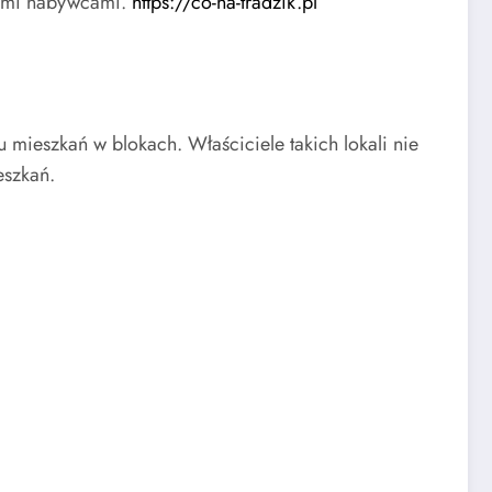
nymi nabywcami.
https://co-na-tradzik.pl
 mieszkań w blokach. Właściciele takich lokali nie
eszkań.