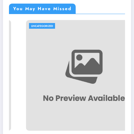
You May Have Missed
UNCATEGORIZED