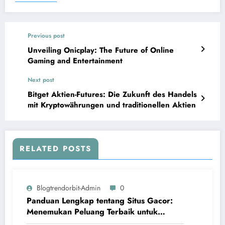
Previous post
Unveiling Onicplay: The Future of Online
Gaming and Entertainment
Next post
Bitget Aktien-Futures: Die Zukunft des Handels
mit Kryptowährungen und traditionellen Aktien
RELATED POSTS
Blogtrendorbit-Admin
0
Panduan Lengkap tentang Situs Gacor:
Menemukan Peluang Terbaik untuk
Menang