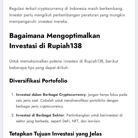
Regulasi terkait cryptocurrency di Indonesia masih berkembang.
Investor perlu mengikuti perkembangan peraturan yang mungkin
mempengaruhi investasi mereka.
Bagaimana Mengoptimalkan
Investasi di Rupiah138
Untuk memaksimalkan potensi investasi di Rupiah138, berikut
beberapa tips yang dapat diikuti:
Diversifikasi Portofolio
Investasi dalam Berbagai Cryptocurrency
: Jangan hanya fokus pada
satu jenis aset. Cobalah untuk mendiversifikasi portofolio dengan
berbagai jenis cryptocurrency.
Investasi di Berbagai Sektor
: Pertimbangkan untuk berinvestasi di
sektor yang berbeda, seperti DeFi, NFT, dan lain-lain.
Tetapkan Tujuan Investasi yang Jelas