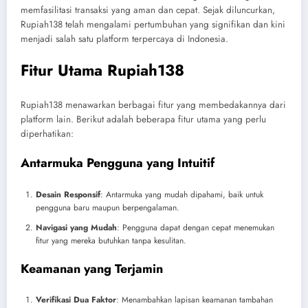
memfasilitasi transaksi yang aman dan cepat. Sejak diluncurkan,
Rupiah138 telah mengalami pertumbuhan yang signifikan dan kini
menjadi salah satu platform terpercaya di Indonesia.
Fitur Utama Rupiah138
Rupiah138 menawarkan berbagai fitur yang membedakannya dari
platform lain. Berikut adalah beberapa fitur utama yang perlu
diperhatikan:
Antarmuka Pengguna yang Intuitif
Desain Responsif
: Antarmuka yang mudah dipahami, baik untuk
pengguna baru maupun berpengalaman.
Navigasi yang Mudah
: Pengguna dapat dengan cepat menemukan
fitur yang mereka butuhkan tanpa kesulitan.
Keamanan yang Terjamin
Verifikasi Dua Faktor
: Menambahkan lapisan keamanan tambahan