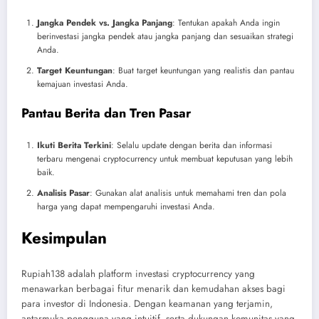
Jangka Pendek vs. Jangka Panjang
: Tentukan apakah Anda ingin
berinvestasi jangka pendek atau jangka panjang dan sesuaikan strategi
Anda.
Target Keuntungan
: Buat target keuntungan yang realistis dan pantau
kemajuan investasi Anda.
Pantau Berita dan Tren Pasar
Ikuti Berita Terkini
: Selalu update dengan berita dan informasi
terbaru mengenai cryptocurrency untuk membuat keputusan yang lebih
baik.
Analisis Pasar
: Gunakan alat analisis untuk memahami tren dan pola
harga yang dapat mempengaruhi investasi Anda.
Kesimpulan
Rupiah138 adalah platform investasi cryptocurrency yang
menawarkan berbagai fitur menarik dan kemudahan akses bagi
para investor di Indonesia. Dengan keamanan yang terjamin,
antarmuka pengguna yang intuitif, serta dukungan komunitas yang