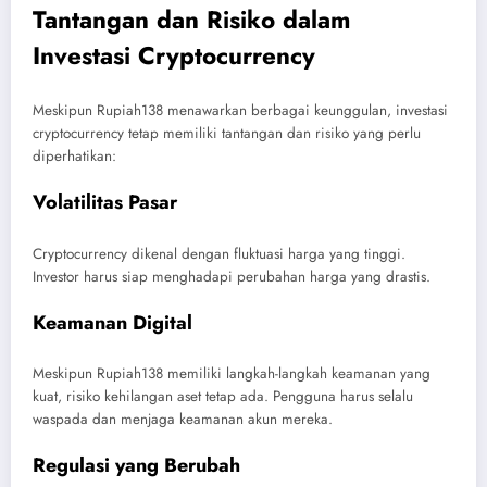
Tantangan dan Risiko dalam
Investasi Cryptocurrency
Meskipun Rupiah138 menawarkan berbagai keunggulan, investasi
cryptocurrency tetap memiliki tantangan dan risiko yang perlu
diperhatikan:
Volatilitas Pasar
Cryptocurrency dikenal dengan fluktuasi harga yang tinggi.
Investor harus siap menghadapi perubahan harga yang drastis.
Keamanan Digital
Meskipun Rupiah138 memiliki langkah-langkah keamanan yang
kuat, risiko kehilangan aset tetap ada. Pengguna harus selalu
waspada dan menjaga keamanan akun mereka.
Regulasi yang Berubah